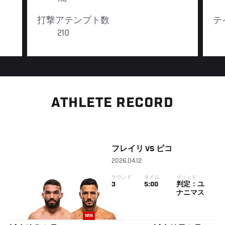
打撃アテンプト数
テ
210
ATHLETE RECORD
フレイリ
VS
ピコ
2026.04.12
ラウンド
タイム
メソッド
3
5:00
判定：ユ
ナニマス
WIN