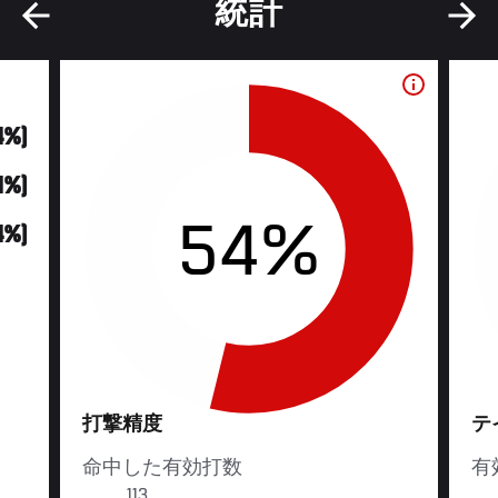
統計
4%)
21%)
54%
14%)
打撃精度
テ
命中した有効打数
有
113