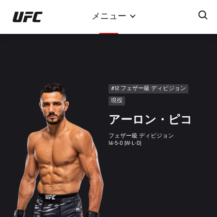
メ
メニュー
イ
ン
コ
ン
テ
ン
#12 フェザー級 ディビジョン
ツ
現役
に
アーロン・ピコ
移
動
フェザー級 ディビジョン
14-5-0 (W-L-D)