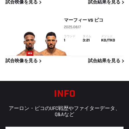
試合映像を見る
試合結果を見る
マーフィー
VS
ピコ
2025.08.17
ラウンド
タイム
メソッド
1
3:21
KO/TKO
WIN
試合映像を見る
試合結果を見る
INFO
アーロン・ピコのUFC戦歴やファイターデータ、
Q&Aなど