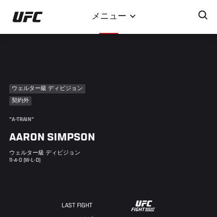
メ
メニュー
イ
ン
コ
ン
テ
ン
ウェルター級 ディビジョン
ツ
契約外
に
移
"A-TRAIN"
動
AARON SIMPSON
ウェルター級 ディビジョン
11-4-0 (W-L-D)
UFC
LAST FIGHT