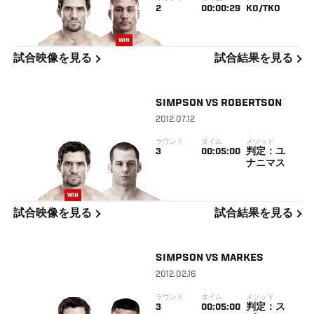
2
00:00:29
KO/TKO
WIN
試合映像を見る
試合結果を見る
SIMPSON
VS
ROBERTSON
2012.07.12
ラウンド
タイム
メソッド
3
00:05:00
判定：ユ
ナニマス
WIN
試合映像を見る
試合結果を見る
SIMPSON
VS
MARKES
2012.02.16
ラウンド
タイム
メソッド
3
00:05:00
判定：ス