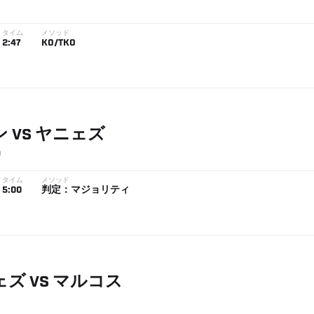
タイム
メソッド
2:47
KO/TKO
ン
VS
ヤニェズ
9
タイム
メソッド
5:00
判定：マジョリティ
ェズ
VS
マルコス