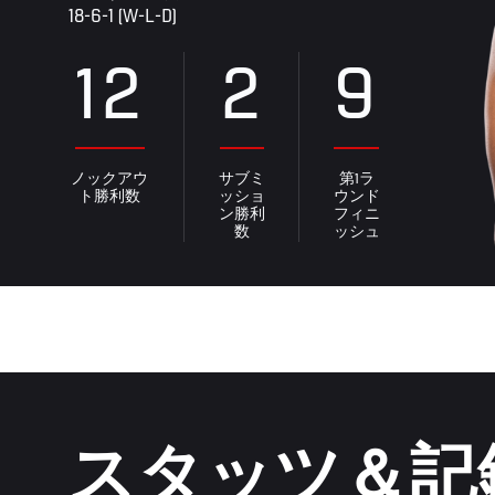
18-6-1 (W-L-D)
12
2
9
ノックアウ
サブミ
第1ラ
ト勝利数
ッショ
ウンド
ン勝利
フィニ
数
ッシュ
スタッツ＆記