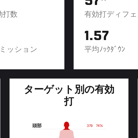
57
効打数
有効打ディフェ
1.57
ミッション
平均ﾉｯｸﾀﾞｳﾝ
ターゲット別の有効
打
頭部
379
74%