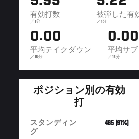
5.95
5.22
有効打数
被弾した有
／1分
／1分
0.00
0.00
平均テイクダウン
平均サブ
／15分
／15分
ポジション別の有効
打
スタンディン
465 (91%)
グ