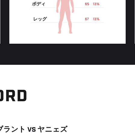
ボディ
65
13%
レッグ
67
13%
ORD
ブラント
VS
ヤニェズ