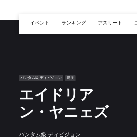
メ
イ
Main
ン
イベント
ランキング
アスリート
navigation
コ
ン
テ
ン
ツ
に
移
バンタム級 ディビジョン
現役
動
エイドリア
ン・ヤニェズ
バンタム級 ディビジョン