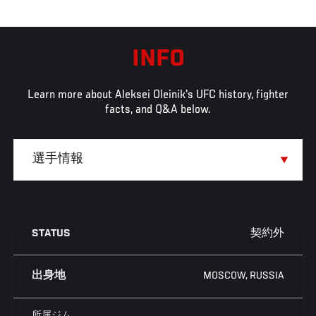
INFO
Learn more about Aleksei Oleinik's UFC history, fighter
facts, and Q&A below.
契約外
STATUS
MOSCOW, RUSSIA
出身地
所属ジム