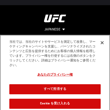
JAPANESE
当社では、当社のサイトやサービスを測定して改善し、マー
Footer
ヘルプ
法的事項
ケティングキャンペーンを支援し、パーソナライズされたコ
ンテンツと広告を提供するためにお客様の個人情報を処理し
利用規約
ています。プライバシー権を行使するには右側のボタンをク
個人情報保
リックしてください。詳細はプライバシー通知をご参照くだ
護方針
さい。
あなたのプライバシー権
すべて拒否する
Cookie を受け入れる