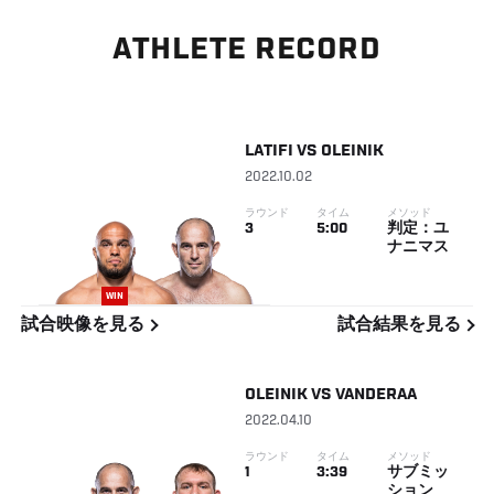
ATHLETE RECORD
LATIFI
VS
OLEINIK
2022.10.02
ラウンド
タイム
メソッド
3
5:00
判定：ユ
ナニマス
WIN
試合映像を見る
試合結果を見る
OLEINIK
VS
VANDERAA
2022.04.10
ラウンド
タイム
メソッド
1
3:39
サブミッ
ション