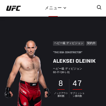
メ
メニュー
イ
ン
コ
ン
テ
ン
ヘビー級 ディビジョン
契約外
ツ
に
"THE BOA CONSTRICTOR"
移
ALEKSEI OLEINIK
動
ヘビー級 ディビジョン
60-17-1 (W-L-D)
8
47
ノックアウト
サブミッショ
勝利数
ン勝利数