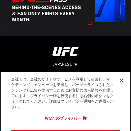
BEHIND-THE-SCENES ACCESS
& FAN ONLY FIGHTS EVERY
MONTH.
JAPANESE
当社では、当社のサイトやサービスを測定して改善し、マー
Footer
ヘルプ
法的事項
ケティングキャンペーンを支援し、パーソナライズされたコ
ンテンツと広告を提供するためにお客様の個人情報を処理し
利用規約
ています。プライバシー権を行使するには右側のボタンをク
個人情報保
リックしてください。詳細はプライバシー通知をご参照くだ
護方針
さい。
あなたのプライバシー権