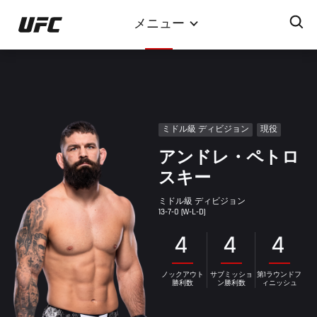
メ
メニュー
イ
ン
コ
ン
テ
ン
ミドル級 ディビジョン
現役
ツ
アンドレ・ペトロ
に
移
スキー
動
ミドル級 ディビジョン
13-7-0 (W-L-D)
4
4
4
ノックアウト
サブミッショ
第1ラウンドフ
勝利数
ン勝利数
ィニッシュ