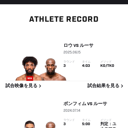
ATHLETE RECORD
ロウ
VS
ルーサ
2025.06.15
ラウンド
タイム
メソッド
3
4:03
KO/TKO
WIN
試合映像を見る
試合結果を見る
ボンフィム
VS
ルーサ
2024.07.14
ラウンド
タイム
メソッド
3
5:00
判定：ユ