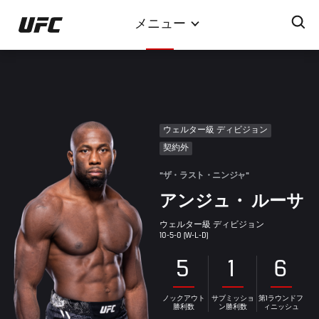
メ
メニュー
イ
ン
コ
ン
テ
ン
ウェルター級 ディビジョン
ツ
契約外
に
移
"ザ・ラスト・ニンジャ"
動
アンジュ・ ルーサ
ウェルター級 ディビジョン
10-5-0 (W-L-D)
5
1
6
ノックアウト
サブミッショ
第1ラウンドフ
勝利数
ン勝利数
ィニッシュ