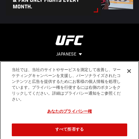
& FAN ONLY FIGHTS EVERY
MONTH.
JAPANESE
当社では、当社のサイトやサービスを測定して改善し、マー
Footer
ヘルプ
法的事項
ケティングキャンペーンを支援し、パーソナライズされたコ
ンテンツと広告を提供するためにお客様の個人情報を処理し
利用規約
ています。プライバシー権を行使するには右側のボタンをク
個人情報保
リックしてください。詳細はプライバシー通知をご参照くだ
護方針
さい。
あなたのプライバシー権
すべて拒否する