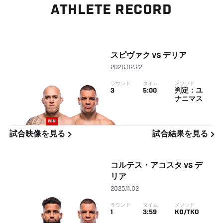
ATHLETE RECORD
スピヴァク
VS
デリア
2026.02.22
ラウンド
タイム
メソッド
3
5:00
判定：ユ
ナニマス
WIN
試合映像を見る
試合結果を見る
コルテス・アコスタ
VS
デ
リア
2025.11.02
ラウンド
タイム
メソッド
1
3:59
KO/TKO