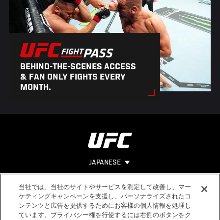
BEHIND-THE-SCENES ACCESS
& FAN ONLY FIGHTS EVERY
MONTH.
JAPANESE
当社では、当社のサイトやサービスを測定して改善し、マー
Footer
ヘルプ
法的事項
ケティングキャンペーンを支援し、パーソナライズされたコ
ンテンツと広告を提供するためにお客様の個人情報を処理し
利用規約
ています。プライバシー権を行使するには右側のボタンをク