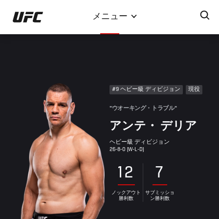
メ
メニュー
イ
ン
コ
ン
テ
ン
#9 ヘビー級 ディビジョン
現役
ツ
に
"ウオーキング・トラブル"
移
アンテ・ デリア
動
ヘビー級 ディビジョン
26-8-0 (W-L-D)
12
7
ノックアウト
サブミッショ
勝利数
ン勝利数