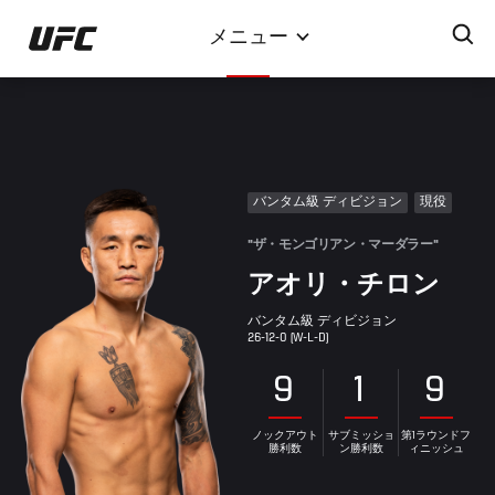
メ
メニュー
イ
ン
コ
ン
テ
ン
バンタム級 ディビジョン
現役
ツ
に
"ザ・モンゴリアン・マーダラー"
移
アオリ・チロン
動
バンタム級 ディビジョン
26-12-0 (W-L-D)
9
1
9
ノックアウト
サブミッショ
第1ラウンドフ
勝利数
ン勝利数
ィニッシュ