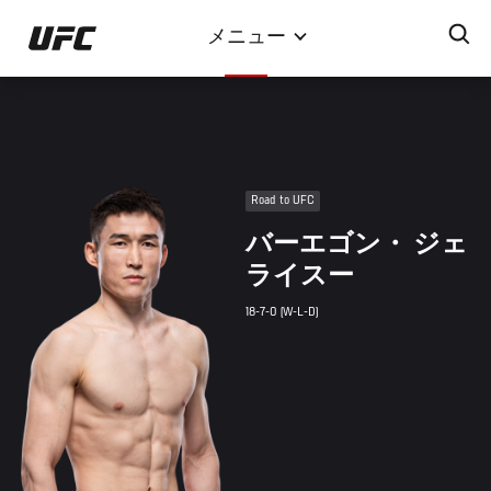
メ
メニュー
イ
ン
コ
ン
テ
ン
Road to UFC
ツ
バーエゴン・ ジェ
に
移
ライスー
動
18-7-0 (W-L-D)