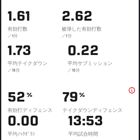
1.61
2.62
有効打数
被弾した有効打数
／1分
／1分
1.73
0.22
平均テイクダウン
平均サブミッション
／15分
／15分
52
79
%
%
有効打ディフェンス
テイクダウンディフェンス
0.00
13:53
平均ﾉｯｸﾀﾞｳﾝ
平均試合時間