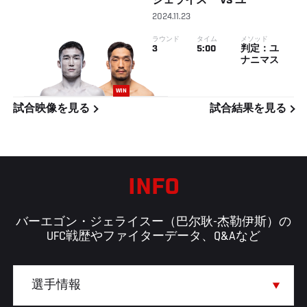
ジェライスー
VS
ユ
2024.11.23
ラウンド
タイム
メソッド
3
5:00
判定：ユ
ナニマス
WIN
試合映像を見る
試合結果を見る
INFO
バーエゴン・ジェライスー（巴尔耿-杰勒伊斯）の
UFC戦歴やファイターデータ、Q&Aなど