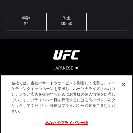
年齢
体重
27
135.50
JAPANESE
当社では、当社のサイトやサービスを測定して改善し、マー
Footer
ヘルプ
法的事項
ケティングキャンペーンを支援し、パーソナライズされたコ
ンテンツと広告を提供するためにお客様の個人情報を処理し
利用規約
ています。プライバシー権を行使するには右側のボタンをク
個人情報保
リックしてください。詳細はプライバシー通知をご参照くだ
護方針
さい。
あなたのプライバシー権