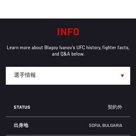
INFO
Learn more about Blagoy Ivanov's UFC history, fighter facts,
and Q&A below.
契約外
STATUS
SOFIA, BULGARIA
出身地