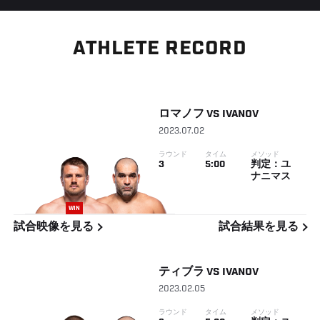
ATHLETE RECORD
ロマノフ
VS
IVANOV
2023.07.02
ラウンド
タイム
メソッド
3
5:00
判定：ユ
ナニマス
WIN
試合映像を見る
試合結果を見る
ティブラ
VS
IVANOV
2023.02.05
ラウンド
タイム
メソッド