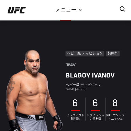
メ
メニュー
イ
ン
コ
ン
テ
ン
ヘビー級 ディビジョン
契約外
ツ
に
"BAGA"
移
BLAGOY IVANOV
動
ヘビー級 ディビジョン
19-6-0 (W-L-D)
6
6
8
ノックアウト
サブミッショ
第1ラウンドフ
勝利数
ン勝利数
ィニッシュ