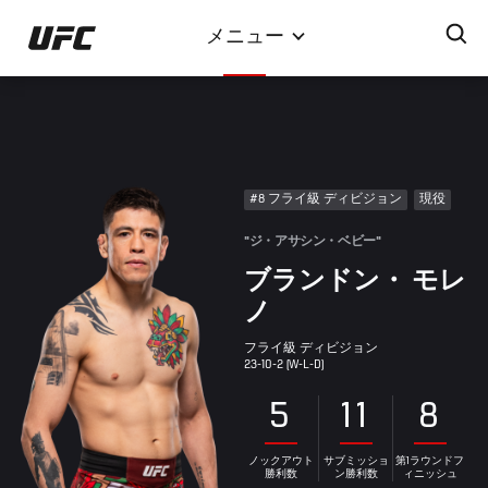
メ
メニュー
イ
ン
コ
ン
テ
ン
#8 フライ級 ディビジョン
現役
ツ
に
"ジ・アサシン・ベビー"
移
ブランドン・ モレ
動
ノ
フライ級 ディビジョン
23-10-2 (W-L-D)
5
11
8
ノックアウト
サブミッショ
第1ラウンドフ
勝利数
ン勝利数
ィニッシュ