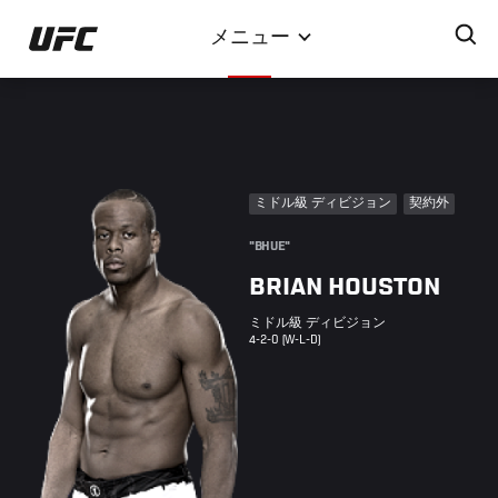
メ
メニュー
イ
ン
コ
ン
テ
ン
ミドル級 ディビジョン
契約外
ツ
に
"BHUE"
移
BRIAN HOUSTON
動
ミドル級 ディビジョン
4-2-0 (W-L-D)