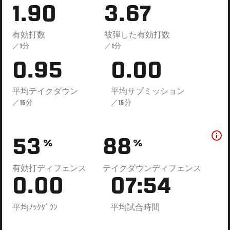
1.90
3.67
有効打数
被弾した有効打数
／1分
／1分
0.95
0.00
平均テイクダウン
平均サブミッション
／15分
／15分
53
88
%
%
有効打ディフェンス
テイクダウンディフェンス
0.00
07:54
平均ﾉｯｸﾀﾞｳﾝ
平均試合時間