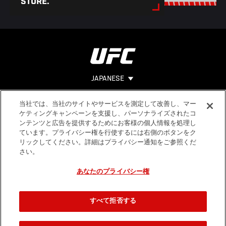
STORE.
JAPANESE
当社では、当社のサイトやサービスを測定して改善し、マー
Footer
ヘルプ
法的事項
ケティングキャンペーンを支援し、パーソナライズされたコ
ンテンツと広告を提供するためにお客様の個人情報を処理し
利用規約
ています。プライバシー権を行使するには右側のボタンをク
個人情報保
リックしてください。詳細はプライバシー通知をご参照くだ
護方針
さい。
あなたのプライバシー権
すべて拒否する