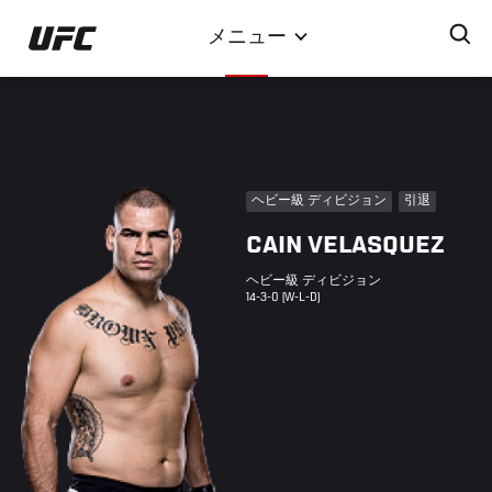
メ
メニュー
イ
ン
コ
ン
テ
ン
ヘビー級 ディビジョン
引退
ツ
CAIN VELASQUEZ
に
移
ヘビー級 ディビジョン
動
14-3-0 (W-L-D)