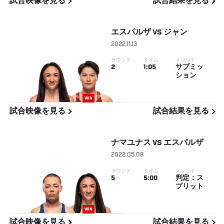
試合映像を見る
試合結果を見る
エスパルザ
VS
ジャン
2022.11.13
ラウンド
タイム
メソッド
2
1:05
サブミッ
ション
WIN
試合映像を見る
試合結果を見る
ナマユナス
VS
エスパルザ
2022.05.08
ラウンド
タイム
メソッド
5
5:00
判定：ス
プリット
WIN
試合映像を見る
試合結果を見る