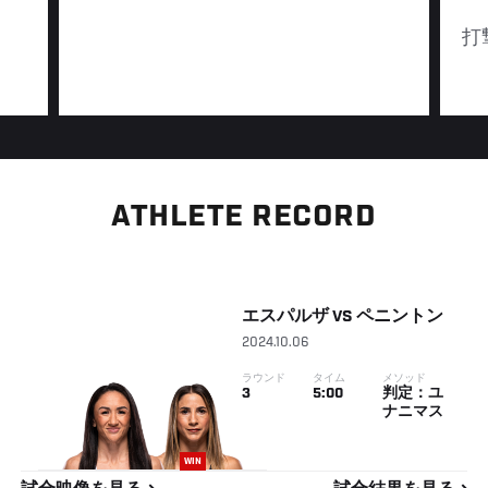
打
ATHLETE RECORD
エスパルザ
VS
ペニントン
2024.10.06
ラウンド
タイム
メソッド
3
5:00
判定：ユ
ナニマス
WIN