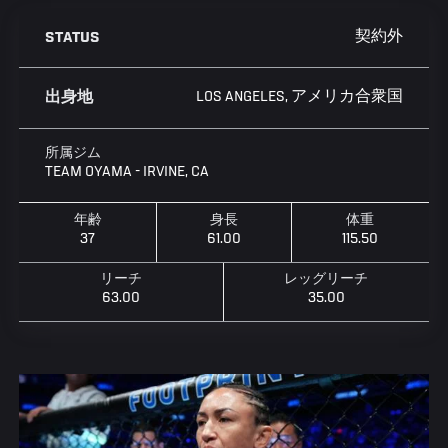
契約外
STATUS
LOS ANGELES, アメリカ合衆国
出身地
所属ジム
TEAM OYAMA - IRVINE, CA
年齢
身長
体重
37
61.00
115.50
リーチ
レッグリーチ
63.00
35.00