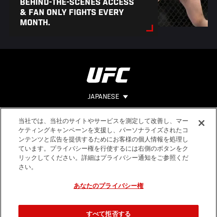
BEHIND-THE-SCENES ACCESS
& FAN ONLY FIGHTS EVERY
MONTH.
JAPANESE
当社では、当社のサイトやサービスを測定して改善し、マー
Footer
ヘルプ
法的事項
ケティングキャンペーンを支援し、パーソナライズされたコ
ンテンツと広告を提供するためにお客様の個人情報を処理し
利用規約
ています。プライバシー権を行使するには右側のボタンをク
個人情報保
リックしてください。詳細はプライバシー通知をご参照くだ
護方針
さい。
あなたのプライバシー権
すべて拒否する