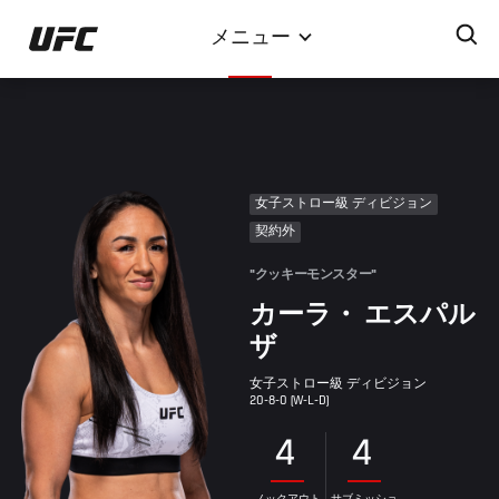
メ
メニュー
イ
ン
コ
ン
テ
ン
女子ストロー級 ディビジョン
ツ
契約外
に
移
"クッキーモンスター"
動
カーラ・ エスパル
ザ
女子ストロー級 ディビジョン
20-8-0 (W-L-D)
4
4