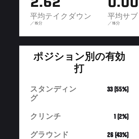
2.62
0.00
平均テイクダウン
平均サブ
／15分
／15分
ポジション別の有効
打
スタンディン
33 (55%)
グ
クリンチ
1 (2%)
グラウンド
26 (43%)