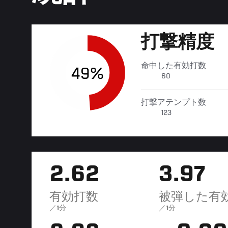
打撃精度
命中した有効打数
49%
60
打撃アテンプト数
123
2.62
3.97
有効打数
被弾した有
／1分
／1分