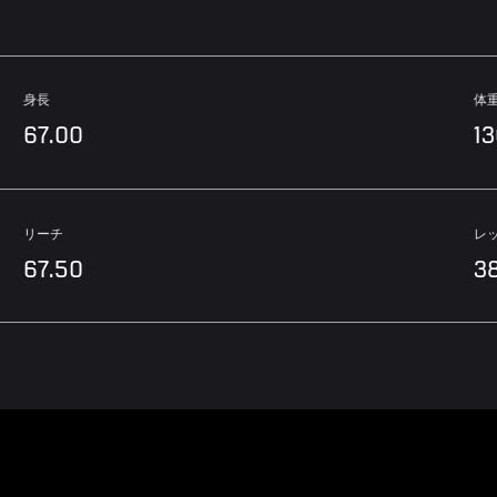
身長
体
67.00
1
リーチ
レ
67.50
3