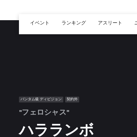
メ
イ
Main
ン
イベント
ランキング
アスリート
navigation
コ
ン
テ
ン
ツ
に
移
動
バンタム級 ディビジョン
契約外
"フェロシャス"
ハラランボ