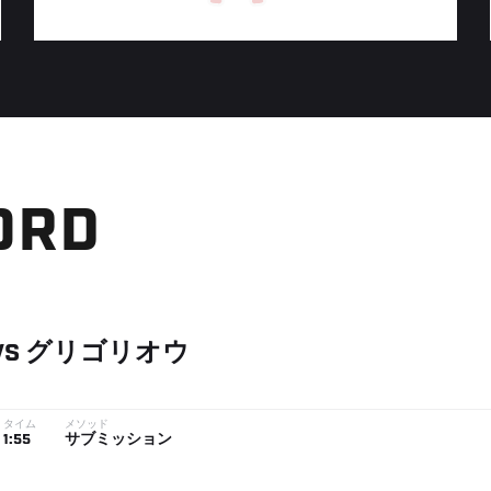
ORD
VS
グリゴリオウ
タイム
メソッド
1:55
サブミッション