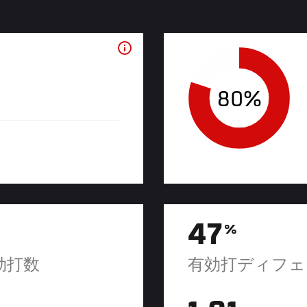
80%
47
%
効打数
有効打ディフェ