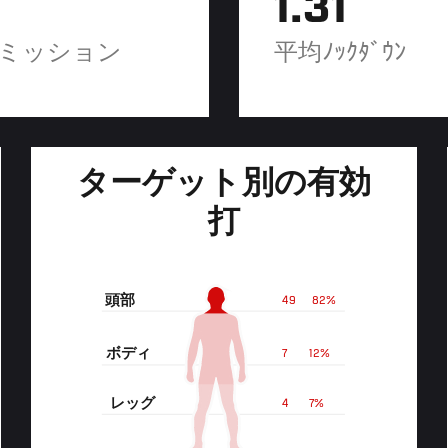
1.31
ミッション
平均ﾉｯｸﾀﾞｳﾝ
ターゲット別の有効
打
頭部
49
82%
ボディ
7
12%
レッグ
4
7%