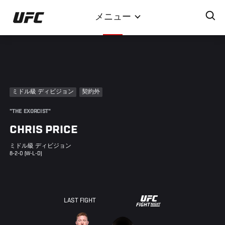
メ
メニュー
イ
ン
コ
ン
テ
ン
ミドル級 ディビジョン
契約外
ツ
に
"THE EXORCIST"
移
CHRIS PRICE
動
ミドル級 ディビジョン
8-2-0 (W-L-D)
UFC
LAST FIGHT
FIGHT