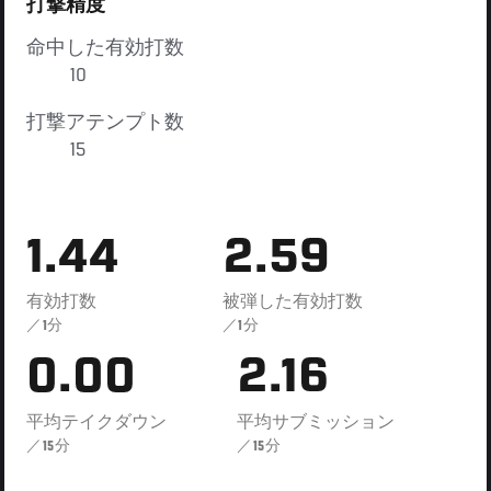
打撃精度
命中した有効打数
10
打撃アテンプト数
15
1.44
2.59
有効打数
被弾した有効打数
／1分
／1分
0.00
2.16
平均テイクダウン
平均サブミッション
／15分
／15分