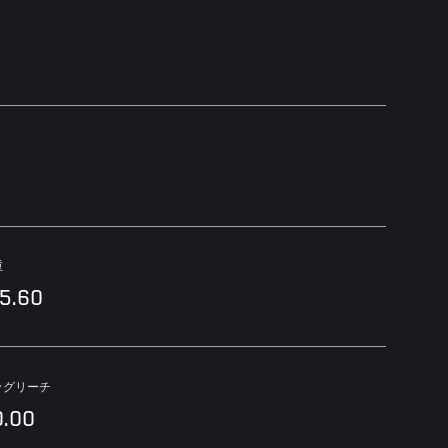
重
55.60
ッグリーチ
0.00