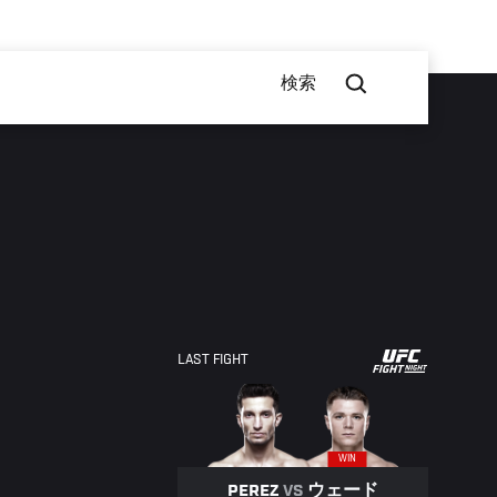
検索
UFC
LAST FIGHT
FIGHT
NIGHT
WIN
PEREZ
VS
ウェード