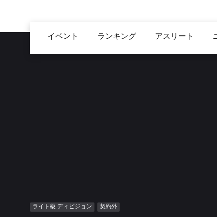
メ
イ
Main
ン
イベント
ランキング
アスリート
navigation
コ
ン
テ
ン
ツ
に
移
動
ライト級 ディビジョン
契約外