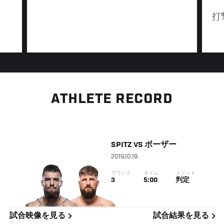
打
ATHLETE RECORD
SPITZ
VS
ボーザー
2019.10.19
ラウンド
タイム
メソッド
3
5:00
判定
試合映像を見る
試合結果を見る