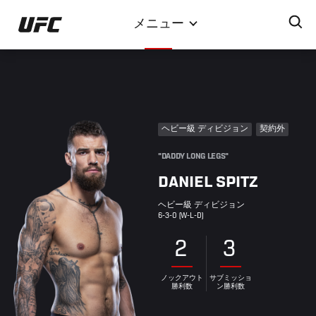
メ
メニュー
イ
ン
コ
ン
テ
ン
ヘビー級 ディビジョン
契約外
ツ
に
"DADDY LONG LEGS"
移
DANIEL SPITZ
動
ヘビー級 ディビジョン
6-3-0 (W-L-D)
2
3
ノックアウト
サブミッショ
勝利数
ン勝利数