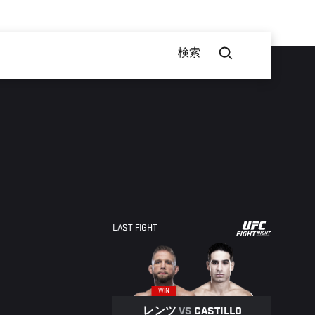
検索
UFC
LAST FIGHT
FIGHT
NIGHT
WIN
レンツ
VS
CASTILLO