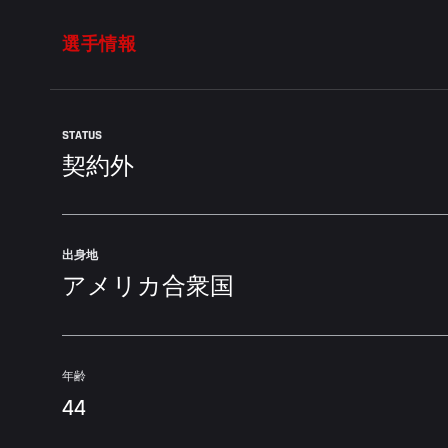
選手情報
STATUS
契約外
出身地
アメリカ合衆国
年齢
44