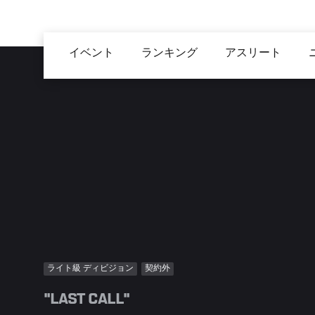
メ
イ
Main
ン
イベント
ランキング
アスリート
navigation
コ
ン
テ
ン
ツ
に
移
動
ライト級 ディビジョン
契約外
"LAST CALL"