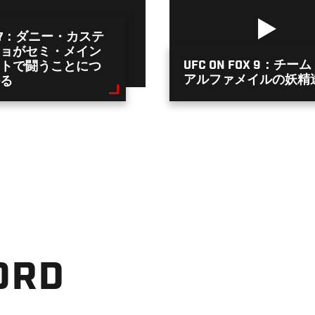
177：ダニー・カステ
ョがセミ・メイン
UFC ON FOX 9：チー
トで闘うことにつ
アルファメイルの妖精
る
ORD