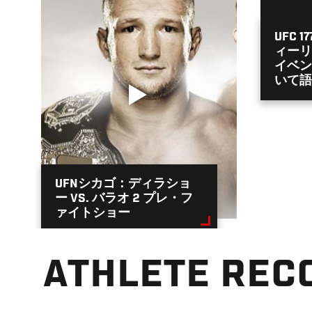
UFC 
ィーリ
イベン
いて語
UFNシカゴ：ディラショ
ー VS. バラオ 2 プレ・フ
ァイトショー
ATHLETE REC