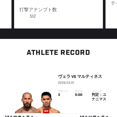
テ
打撃アテンプト数
512
ATHLETE RECORD
ヴェラ
VS
マルティネス
2026.03.01
ラウンド
タイム
メソッド
3
5:00
判定：ユ
ナニマス
WIN