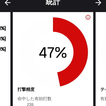
統計
71%)
9%)
47%
0%)
打撃精度
テ
命中した有効打数
有
239