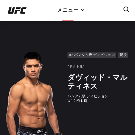
メ
メニュー
イ
ン
コ
ン
テ
ン
#8 バンタム級 ディビジョン
現役
ツ
に
"ドクトル"
移
ダヴィッド・マル
動
ティネス
バンタム級 ディビジョン
14-1-0 (W-L-D)