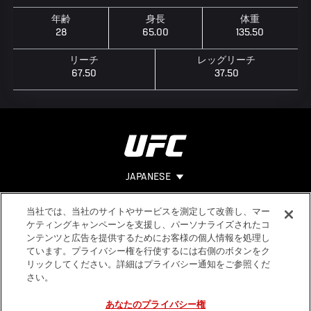
年齢
身長
体重
28
65.00
135.50
リーチ
レッグリーチ
67.50
37.50
JAPANESE
当社では、当社のサイトやサービスを測定して改善し、マー
Footer
ヘルプ
法的事項
ケティングキャンペーンを支援し、パーソナライズされたコ
ンテンツと広告を提供するためにお客様の個人情報を処理し
利用規約
ています。プライバシー権を行使するには右側のボタンをク
個人情報保
リックしてください。詳細はプライバシー通知をご参照くだ
護方針
さい。
あなたのプライバシー権