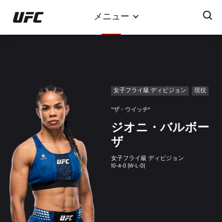
メ
メニュー
イ
ン
コ
ン
テ
ン
女子フライ級 ディビジョン
現役
ツ
に
"ザ・ウイッチ"
移
ジオニ・バルボー
動
ザ
女子フライ級 ディビジョン
10-4-0 (W-L-D)