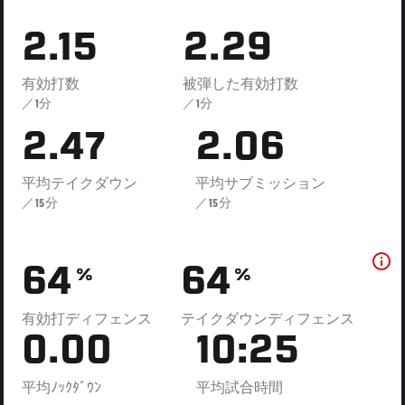
2.15
2.29
有効打数
被弾した有効打数
／1分
／1分
2.47
2.06
平均テイクダウン
平均サブミッション
／15分
／15分
64
64
%
%
有効打ディフェンス
テイクダウンディフェンス
0.00
10:25
平均ﾉｯｸﾀﾞｳﾝ
平均試合時間