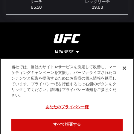
リーチ
レッグリーチ
65.50
39.00
JAPANESE
当社では、当社のサイトやサービスを測定して改善し、マー
Footer
ヘルプ
法的事項
ケティングキャンペーンを支援し、パーソナライズされたコ
ンテンツと広告を提供するためにお客様の個人情報を処理し
利用規約
ています。プライバシー権を行使するには右側のボタンをク
個人情報保
リックしてください。詳細はプライバシー通知をご参照くだ
護方針
さい。
あなたのプライバシー権
すべて拒否する