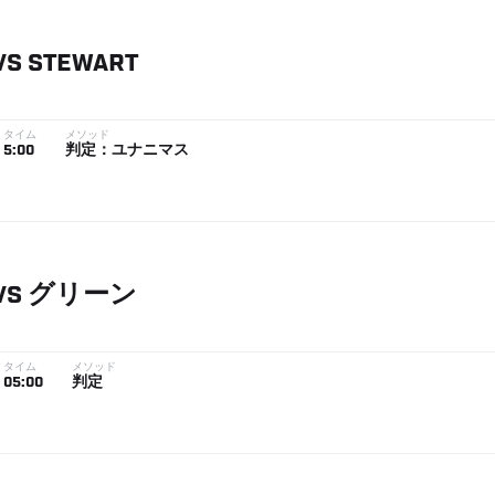
VS
STEWART
タイム
メソッド
5:00
判定：ユナニマス
VS
グリーン
タイム
メソッド
05:00
判定