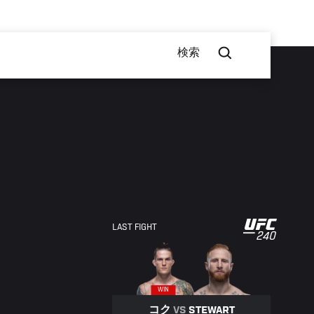
検索
UFC
LAST FIGHT
240
240
WIN
コク
VS
STEWART