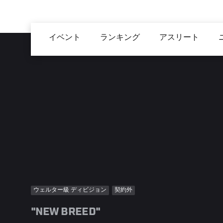
メ
イ
Main
ン
イベント
ランキング
アスリート
navigation
コ
ン
テ
ン
ツ
に
移
動
ウェルター級 ディビジョン
契約外
"NEW BREED"