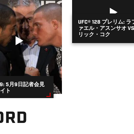
UFC® 128 プレリム: ラ
ァエル・アスンサオ VS
リック・コク
149: 5月9日記者会見
イト
ORD