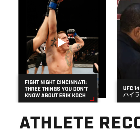
FIGHT NIGHT CINCINNATI:
UFC 
THREE THINGS YOU DON'T
ハイラ
KNOW ABOUT ERIK KOCH
ATHLETE REC