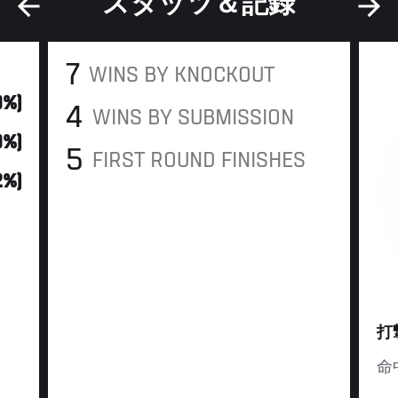
スタッツ＆記録
7
WINS BY KNOCKOUT
9%)
4
WINS BY SUBMISSION
9%)
5
FIRST ROUND FINISHES
2%)
打
命