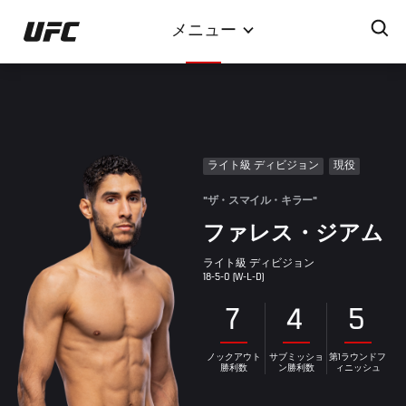
メ
メニュー
イ
ン
コ
ン
テ
ン
ライト級 ディビジョン
現役
ツ
に
"ザ・スマイル・キラー"
移
ファレス・ジアム
動
ライト級 ディビジョン
18-5-0 (W-L-D)
7
4
5
ノックアウト
サブミッショ
第1ラウンドフ
勝利数
ン勝利数
ィニッシュ