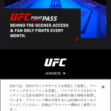
BEHIND-THE-SCENES ACCESS
& FAN ONLY FIGHTS EVERY
MONTH.
JAPANESE
当社では、当社のサイトやサービスを測定して改善し、マー
Footer
ヘルプ
法的事項
ケティングキャンペーンを支援し、パーソナライズされたコ
ンテンツと広告を提供するためにお客様の個人情報を処理し
利用規約
ています。プライバシー権を行使するには右側のボタンをク
個人情報保
リックしてください。詳細はプライバシー通知をご参照くだ
護方針
さい。