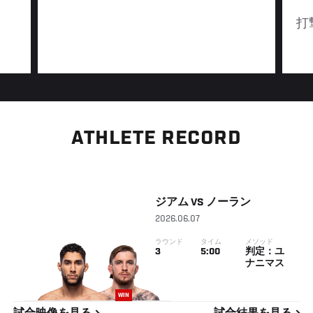
打
ATHLETE RECORD
ジアム
VS
ノーラン
2026.06.07
ラウンド
タイム
メソッド
3
5:00
判定：ユ
ナニマス
WIN