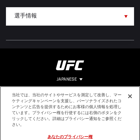
JAPANESE
当社では、当社のサイトやサービスを測定して改善し、マー
Footer
ヘルプ
法的事項
ケティングキャンペーンを支援し、パーソナライズされたコ
ンテンツと広告を提供するためにお客様の個人情報を処理し
利用規約
ています。プライバシー権を行使するには右側のボタンをク
個人情報保
リックしてください。詳細はプライバシー通知をご参照くだ
護方針
さい。
あなたのプライバシー権