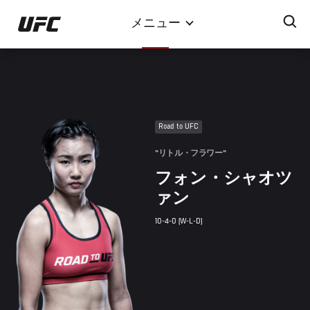
メ
メニュー
イ
ン
コ
ン
テ
ン
Road to UFC
ツ
に
"リトル・フラワー"
移
フォン・シャオツ
動
ァン
10-4-0 (W-L-D)