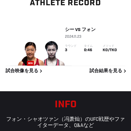
ATHLETE RECORD
シー
VS
フォン
2024.11.23
ラウンド
タイム
メソッド
3
0:46
KO/TKO
WIN
試合映像を見る
試合結果を見る
INFO
フォン・シャオツァン（冯萧灿）のUFC戦歴やファ
イターデータ、Q&Aなど