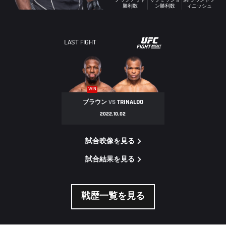
ノックアウト
サブミッショ
第1ラウンドフ
勝利数
ン勝利数
ィニッシュ
UFC
LAST FIGHT
FIGHT
NIGHT
WIN
ブラウン
VS
TRINALDO
2022.10.02
試合映像を見る
試合結果を見る
戦歴一覧を見る