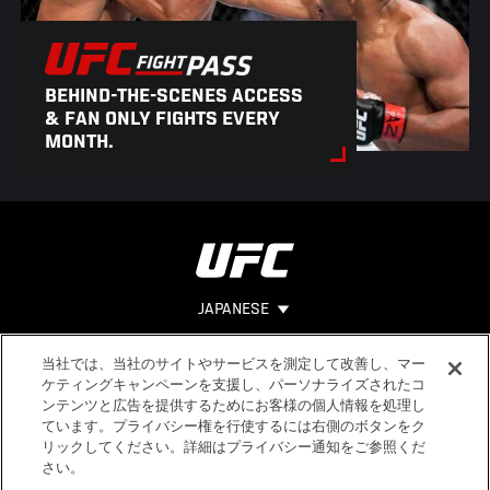
BEHIND-THE-SCENES ACCESS
& FAN ONLY FIGHTS EVERY
MONTH.
JAPANESE
当社では、当社のサイトやサービスを測定して改善し、マー
Footer
ヘルプ
法的事項
ケティングキャンペーンを支援し、パーソナライズされたコ
ンテンツと広告を提供するためにお客様の個人情報を処理し
利用規約
ています。プライバシー権を行使するには右側のボタンをク
個人情報保
リックしてください。詳細はプライバシー通知をご参照くだ
護方針
さい。