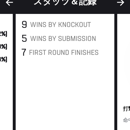
スタッツ＆記録
9
WINS BY KNOCKOUT
2%)
5
WINS BY SUBMISSION
0%)
7
FIRST ROUND FINISHES
18%)
打
命