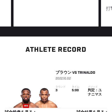
打
ATHLETE RECORD
ブラウン
VS
TRINALDO
2022.10.02
ラウンド
タイム
メソッド
3
5:00
判定：ユ
ナニマス
WIN