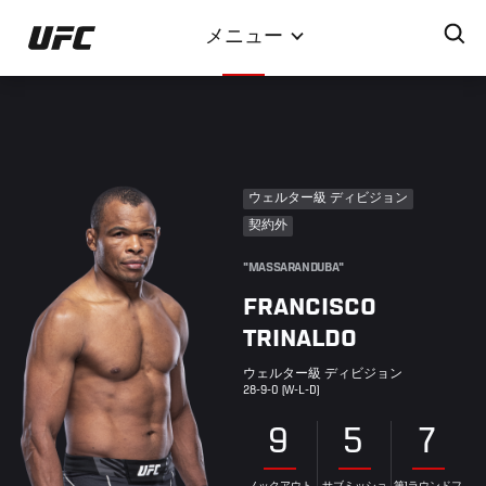
メ
メニュー
イ
ン
コ
ン
テ
ン
ウェルター級 ディビジョン
ツ
契約外
に
移
"MASSARANDUBA"
動
FRANCISCO
TRINALDO
ウェルター級 ディビジョン
28-9-0 (W-L-D)
9
5
7