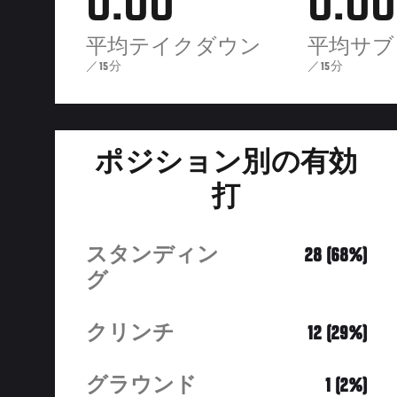
0.00
0.00
平均テイクダウン
平均サブ
／15分
／15分
ポジション別の有効
打
スタンディン
28 (68%)
グ
クリンチ
12 (29%)
グラウンド
1 (2%)