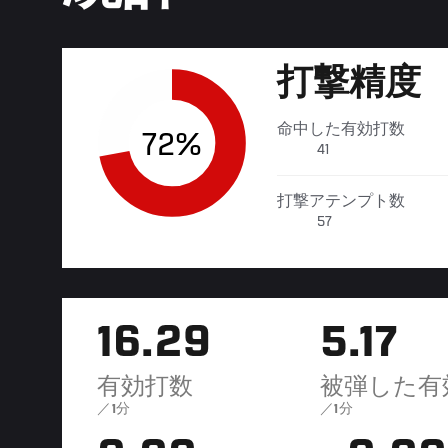
打撃精度
命中した有効打数
72%
41
打撃アテンプト数
57
16.29
5.17
有効打数
被弾した有
／1分
／1分