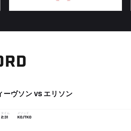
ORD
ィーヴソン
VS
エリソン
タイム
メソッド
2:31
KO/TKO