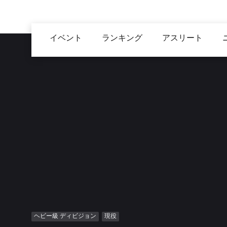
メ
イ
Main
ン
イベント
ランキング
アスリート
navigation
コ
ン
テ
ン
ツ
に
移
動
ヘビー級 ディビジョン
現役