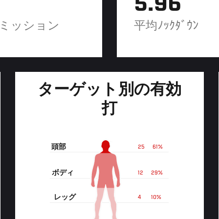
5.96
ミッション
平均ﾉｯｸﾀﾞｳﾝ
ターゲット別の有効
打
頭部
25
61%
ボディ
12
29%
レッグ
4
10%