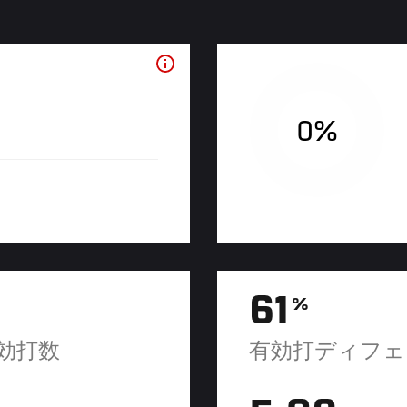
0%
61
%
効打数
有効打ディフェ