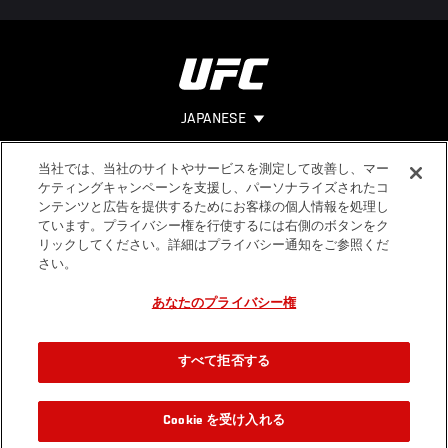
JAPANESE
当社では、当社のサイトやサービスを測定して改善し、マー
Footer
ヘルプ
法的事項
ケティングキャンペーンを支援し、パーソナライズされたコ
ンテンツと広告を提供するためにお客様の個人情報を処理し
利用規約
ています。プライバシー権を行使するには右側のボタンをク
個人情報保
リックしてください。詳細はプライバシー通知をご参照くだ
護方針
さい。
あなたのプライバシー権
すべて拒否する
Cookie を受け入れる