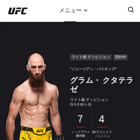
メ
メニュー
イ
ン
コ
ン
テ
ン
ライト級 ディビジョン
契約外
ツ
に
"ジョージアン・バイキング"
移
グラム・ クタテラ
動
ゼ
ライト級 ディビジョン
13-5-0 (W-L-D)
7
4
ノックアウト
第1ラウンドフ
勝利数
ィニッシュ