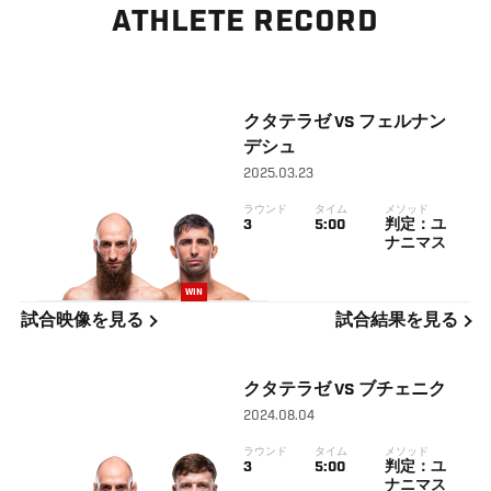
ATHLETE RECORD
クタテラゼ
VS
フェルナン
デシュ
2025.03.23
ラウンド
タイム
メソッド
3
5:00
判定：ユ
ナニマス
WIN
試合映像を見る
試合結果を見る
クタテラゼ
VS
ブチェニク
2024.08.04
ラウンド
タイム
メソッド
3
5:00
判定：ユ
ナニマス