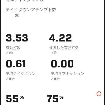
テイクダウンアテンプト数
20
3.53
4.22
有効打数
被弾した有効打数
／1分
／1分
0.61
0.00
平均テイクダウン
平均サブミッション
／15分
／15分
55
75
%
%