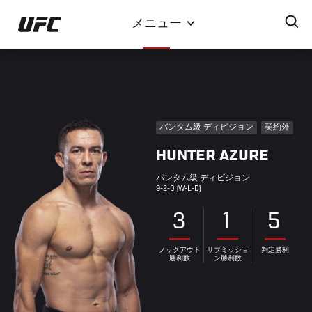
メ
メニュー
イ
ン
コ
ン
テ
ン
バンタム級 ディビジョン
契約外
ツ
HUNTER AZURE
に
移
バンタム級 ディビジョン
動
9-2-0 (W-L-D)
3
1
5
ノックアウト
サブミッショ
判定勝利
勝利数
ン勝利数