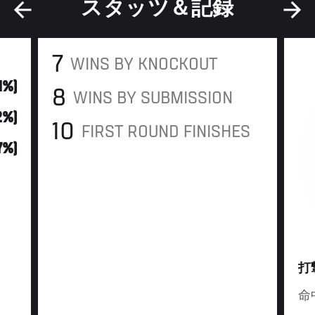
スタッツ＆記録
7
WINS BY KNOCKOUT
41%)
8
WINS BY SUBMISSION
12%)
10
FIRST ROUND FINISHES
7%)
打
命