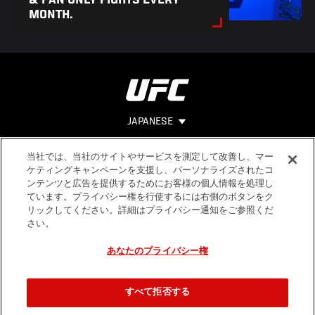
& FAN ONLY FIGHTS EVERY
MONTH.
JAPANESE
当社では、当社のサイトやサービスを測定して改善し、マー
Footer
ヘルプ
法的事項
ケティングキャンペーンを支援し、パーソナライズされたコ
ンテンツと広告を提供するためにお客様の個人情報を処理し
利用規約
ています。プライバシー権を行使するには右側のボタンをク
個人情報保
リックしてください。詳細はプライバシー通知をご参照くだ
護方針
さい。
あなたのプライバシー権
すべて拒否する