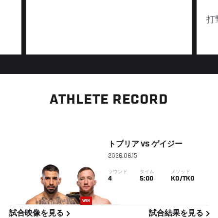
打
ATHLETE RECORD
トプリア
VS
ゲイジー
2026.06.15
ラウンド
タイム
メソッド
4
5:00
KO/TKO
WIN
試合映像を見る
試合結果を見る