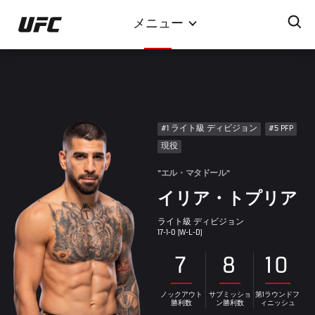
メ
メニュー
イ
ン
コ
ン
テ
ン
#1 ライト級 ディビジョン
#5 PFP
ツ
現役
に
移
"エル・マタドール"
動
イリア・トプリア
ライト級 ディビジョン
17-1-0 (W-L-D)
7
8
10
ノックアウト
サブミッショ
第1ラウンドフ
勝利数
ン勝利数
ィニッシュ