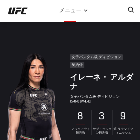
メ
メニュー
イ
ン
コ
ン
テ
ン
女子バンタム級 ディビジョン
ツ
契約外
に
イレーネ・ アルダ
移
動
ナ
女子バンタム級 ディビジョン
15-8-0 (W-L-D)
8
3
9
ノックアウト
サブミッショ
第1ラウンドフ
勝利数
ン勝利数
ィニッシュ