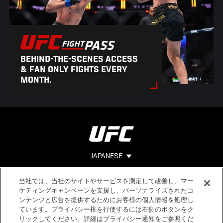
BEHIND-THE-SCENES ACCESS
& FAN ONLY FIGHTS EVERY
MONTH.
JAPANESE
当社では、当社のサイトやサービスを測定して改善し、マー
Footer
ヘルプ
法的事項
ケティングキャンペーンを支援し、パーソナライズされたコ
ンテンツと広告を提供するためにお客様の個人情報を処理し
利用規約
ています。プライバシー権を行使するには右側のボタンをク
個人情報保
リックしてください。詳細はプライバシー通知をご参照くだ