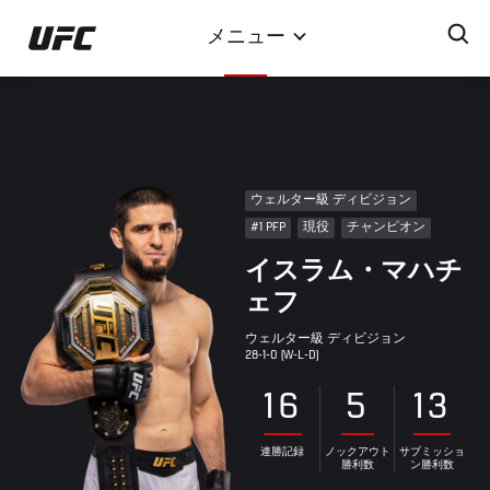
メ
メニュー
イ
ン
コ
ン
テ
ン
ウェルター級 ディビジョン
ツ
#1 PFP
現役
チャンピオン
に
イスラム・マハチ
移
動
ェフ
ウェルター級 ディビジョン
28-1-0 (W-L-D)
16
5
13
連勝記録
ノックアウト
サブミッショ
勝利数
ン勝利数