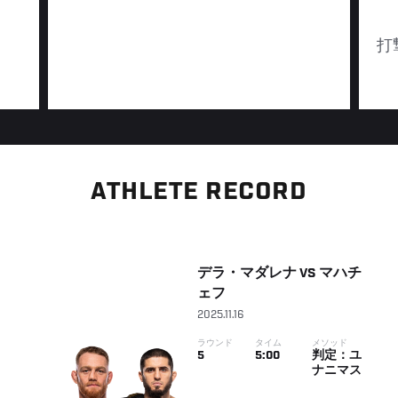
打
ATHLETE RECORD
デラ・マダレナ
VS
マハチ
ェフ
2025.11.16
ラウンド
タイム
メソッド
5
5:00
判定：ユ
ナニマス