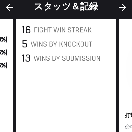
スタッツ＆記録
16
FIGHT WIN STREAK
18%)
5
WINS BY KNOCKOUT
6%)
13
WINS BY SUBMISSION
46%)
打
命