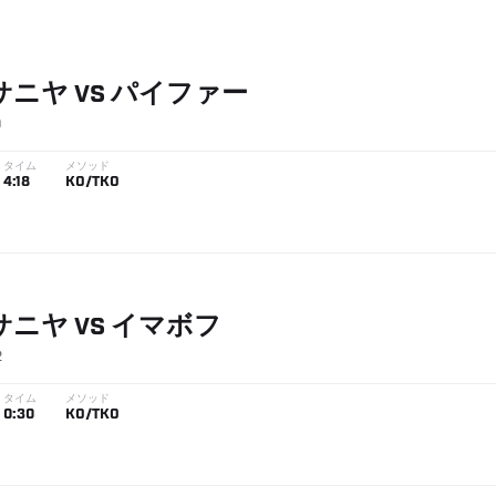
サニヤ
VS
パイファー
9
タイム
メソッド
4:18
KO/TKO
サニヤ
VS
イマボフ
2
タイム
メソッド
0:30
KO/TKO