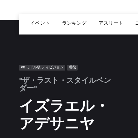
メ
イ
Main
ン
イベント
ランキング
アスリート
navigation
コ
ン
テ
ン
ツ
#8 ミドル級 ディビジョン
現役
に
移
"ザ・ラスト・スタイルベン
動
ダー"
イズラエル・
アデサニヤ