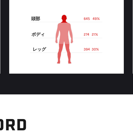
頭部
645
49%
ボディ
274
21%
レッグ
394
30%
ORD