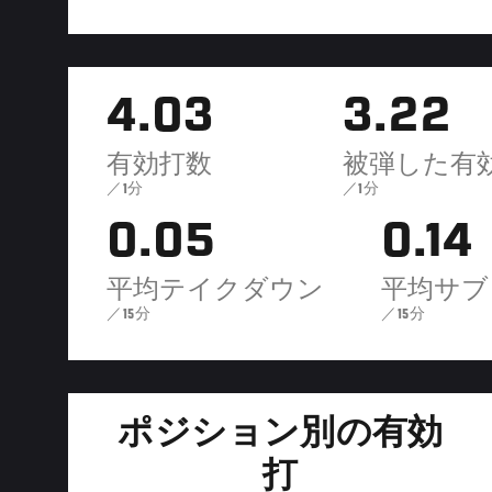
4.03
3.22
有効打数
被弾した有
／1分
／1分
0.05
0.14
平均テイクダウン
平均サブ
／15分
／15分
ポジション別の有効
打