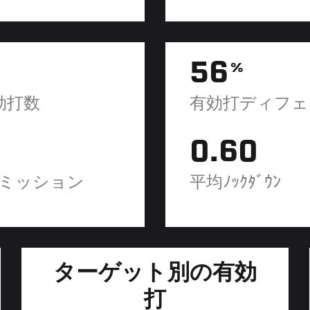
56
%
効打数
有効打ディフェ
0.60
ミッション
平均ﾉｯｸﾀﾞｳﾝ
ターゲット別の有効
打