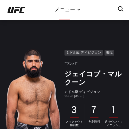
メ
メニュー
イ
ン
コ
ン
テ
ン
ミドル級 ディビジョン
現役
ツ
に
"マンバ"
移
ジェイコブ・マル
動
クーン
ミドル級 ディビジョン
10-3-0 (W-L-D)
3
7
1
ノックアウト
判定勝利
第1ラウンドフ
勝利数
ィニッシュ