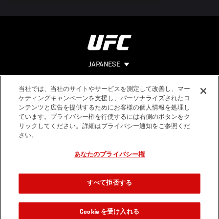
JAPANESE
当社では、当社のサイトやサービスを測定して改善し、マー
Footer
ヘルプ
法的事項
ケティングキャンペーンを支援し、パーソナライズされたコ
ンテンツと広告を提供するためにお客様の個人情報を処理し
利用規約
ています。プライバシー権を行使するには右側のボタンをク
個人情報保
リックしてください。詳細はプライバシー通知をご参照くだ
護方針
さい。
あなたのプライバシー権
すべて拒否する
Cookie を受け入れる