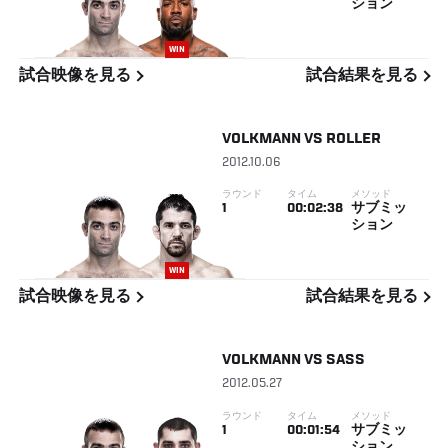
ション
WIN
試合映像を見る
試合結果を見る
VOLKMANN
VS
ROLLER
2012.10.06
ラウンド
タイム
メソッド
1
00:02:38
サブミッ
ション
WIN
試合映像を見る
試合結果を見る
VOLKMANN
VS
SASS
2012.05.27
ラウンド
タイム
メソッド
1
00:01:54
サブミッ
ション