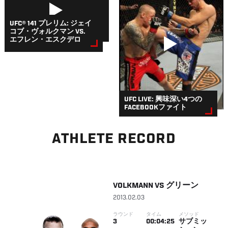
UFC® 141 プレリム: ジェイ
コブ・ヴォルクマン VS.
エフレン・エスクデロ
UFC LIVE: 興味深い4つの
FACEBOOKファイト
ATHLETE RECORD
VOLKMANN
VS
グリーン
2013.02.03
ラウンド
タイム
メソッド
3
00:04:25
サブミッ