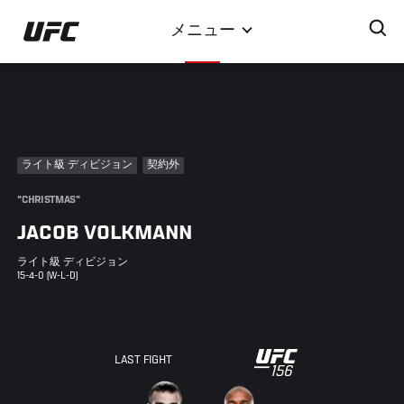
メ
メニュー
イ
ン
コ
ン
テ
ン
ライト級 ディビジョン
契約外
ツ
に
"CHRISTMAS"
移
JACOB VOLKMANN
動
ライト級 ディビジョン
15-4-0 (W-L-D)
UFC
LAST FIGHT
156
156