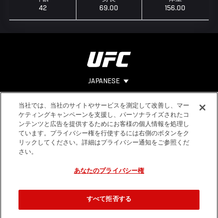
42
69.00
156.00
JAPANESE
当社では、当社のサイトやサービスを測定して改善し、マー
Footer
ヘルプ
法的事項
ケティングキャンペーンを支援し、パーソナライズされたコ
ンテンツと広告を提供するためにお客様の個人情報を処理し
利用規約
ています。プライバシー権を行使するには右側のボタンをク
個人情報保
リックしてください。詳細はプライバシー通知をご参照くだ
護方針
さい。
あなたのプライバシー権
すべて拒否する