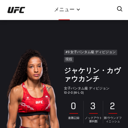
メ
メニュー
イ
ン
コ
ン
テ
ン
#9 女子バンタム級 ディビジョン
ツ
現役
に
ジャケリン・カヴ
移
動
ァウカンチ
女子バンタム級 ディビジョン
10-2-0 (W-L-D)
0
3
2
連勝記録
ノックアウト
第1ラウンドフ
勝利数
ィニッシュ