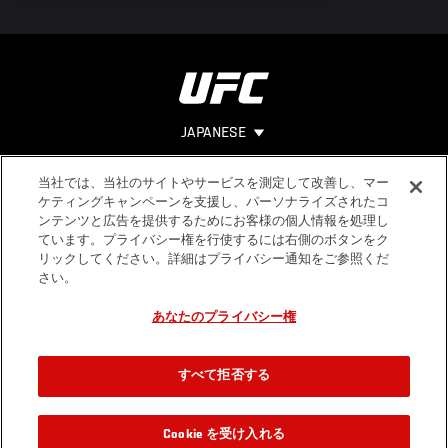
JAPANESE
当社では、当社のサイトやサービスを測定して改善し、マー
Footer
ヘルプ
法的事項
ケティングキャンペーンを支援し、パーソナライズされたコ
ンテンツと広告を提供するためにお客様の個人情報を処理し
利用規約
ています。プライバシー権を行使するには右側のボタンをク
個人情報保
リックしてください。詳細はプライバシー通知をご参照くだ
護方針
さい。
あなたのプライバシー権
すべて拒否する
Cookie を受け入れる