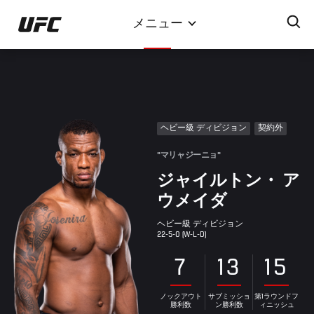
メ
メニュー
イ
ン
コ
ン
テ
ン
ヘビー級 ディビジョン
契約外
ツ
に
"マリャジーニョ"
移
ジャイルトン・ ア
動
ウメイダ
ヘビー級 ディビジョン
22-5-0 (W-L-D)
7
13
15
ノックアウト
サブミッショ
第1ラウンドフ
勝利数
ン勝利数
ィニッシュ