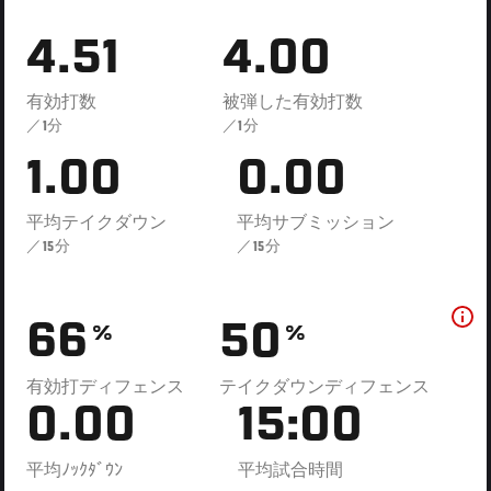
4.51
4.00
有効打数
被弾した有効打数
／1分
／1分
1.00
0.00
平均テイクダウン
平均サブミッション
／15分
／15分
66
50
%
%
有効打ディフェンス
テイクダウンディフェンス
0.00
15:00
平均ﾉｯｸﾀﾞｳﾝ
平均試合時間