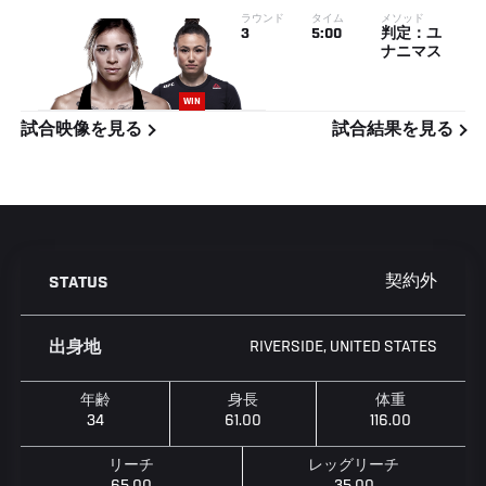
ラウンド
タイム
メソッド
3
5:00
判定：ユ
ナニマス
WIN
試合映像を見る
試合結果を見る
契約外
STATUS
RIVERSIDE, UNITED STATES
出身地
年齢
身長
体重
34
61.00
116.00
リーチ
レッグリーチ
65.00
35.00