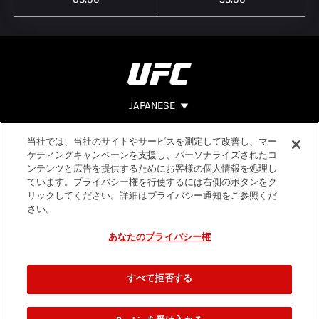
JAPANESE
当社では、当社のサイトやサービスを測定して改善し、マー
Footer
ヘルプ
法的事項
ケティングキャンペーンを支援し、パーソナライズされたコ
ンテンツと広告を提供するためにお客様の個人情報を処理し
利用規約
ています。プライバシー権を行使するには右側のボタンをク
個人情報保
リックしてください。詳細はプライバシー通知をご参照くだ
護方針
さい。
あなたのプライバシー権
すべて拒否する