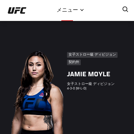
メ
メニュー
イ
ン
コ
ン
テ
ン
女子ストロー級 ディビジョン
ツ
契約外
に
JAMIE MOYLE
移
動
女子ストロー級 ディビジョン
4-3-0 (W-L-D)