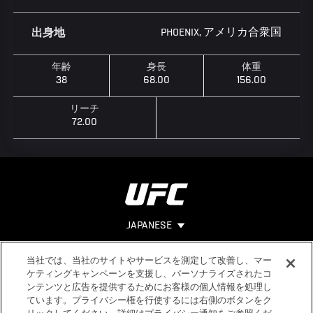
PHOENIX, アメリカ合衆国
出身地
年齢
身長
体重
38
68.00
156.00
リーチ
72.00
JAPANESE
当社では、当社のサイトやサービスを測定して改善し、マー
Footer
ヘルプ
法的事項
ケティングキャンペーンを支援し、パーソナライズされたコ
ンテンツと広告を提供するためにお客様の個人情報を処理し
利用規約
ています。プライバシー権を行使するには右側のボタンをク
個人情報保