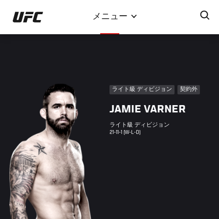
メ
メニュー
イ
ン
コ
ン
テ
ン
ライト級 ディビジョン
契約外
ツ
JAMIE VARNER
に
移
ライト級 ディビジョン
動
21-11-1 (W-L-D)