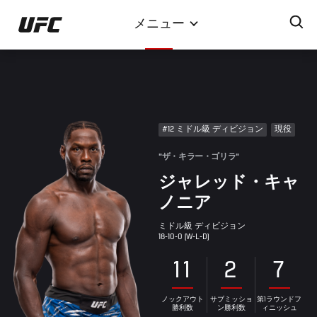
メ
メニュー
イ
ン
コ
ン
テ
ン
#12 ミドル級 ディビジョン
現役
ツ
に
"ザ・キラー・ゴリラ"
移
ジャレッド・キャ
動
ノニア
ミドル級 ディビジョン
18-10-0 (W-L-D)
11
2
7
ノックアウト
サブミッショ
第1ラウンドフ
勝利数
ン勝利数
ィニッシュ