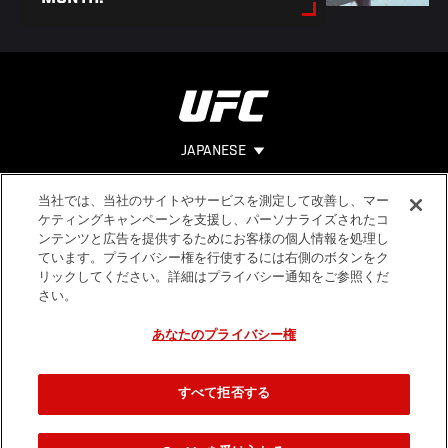
JAPANESE
当社では、当社のサイトやサービスを測定して改善し、マー
Footer
ヘルプ
法的事項
ケティングキャンペーンを支援し、パーソナライズされたコ
ンテンツと広告を提供するためにお客様の個人情報を処理し
利用規約
ています。プライバシー権を行使するには右側のボタンをク
個人情報保
リックしてください。詳細はプライバシー通知をご参照くだ
護方針
さい。
あなたのプライバシー権
すべて拒否する