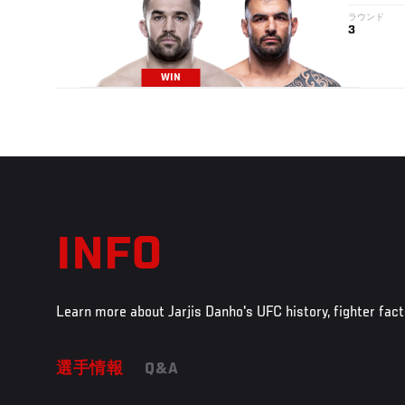
ラウンド
3
WIN
INFO
Learn more about Jarjis Danho's UFC history, fighter fac
選手情報
Q&A