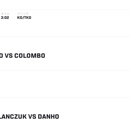
タイム
メソッド
3:02
KO/TKO
O
VS
COLOMBO
LANCZUK
VS
DANHO