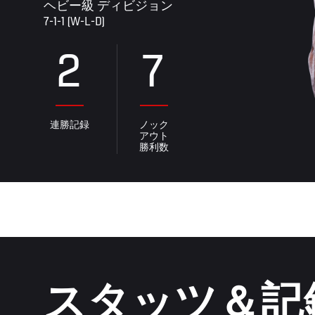
ヘビー級 ディビジョン
7-1-1 (W-L-D)
2
7
連勝記録
ノック
アウト
勝利数
スタッツ＆記