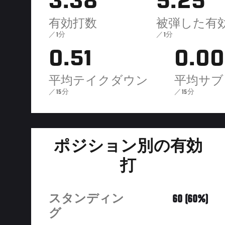
3.38
5.25
有効打数
被弾した有
／1分
／1分
0.51
0.00
平均テイクダウン
平均サブ
／15分
／15分
ポジション別の有効
打
スタンディン
60 (60%)
グ