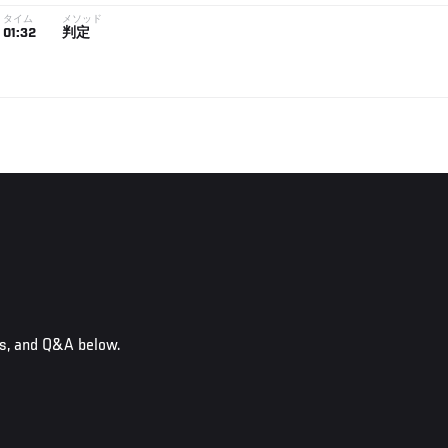
タイム
メソッド
01:32
判定
ts, and Q&A below.