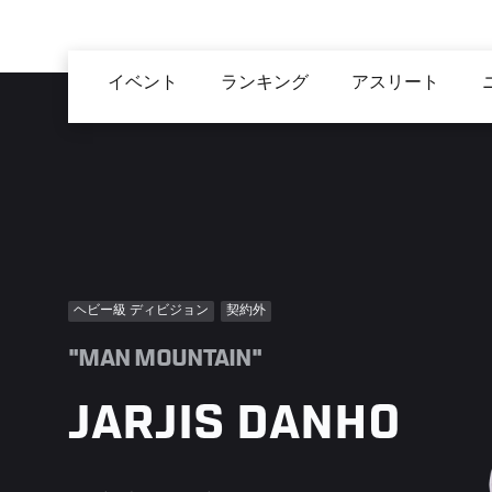
メ
イ
Main
ン
イベント
ランキング
アスリート
navigation
コ
ン
テ
ン
ツ
に
移
動
ヘビー級 ディビジョン
契約外
"MAN MOUNTAIN"
JARJIS DANHO