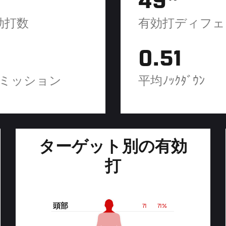
49
効打数
有効打ディフェ
0.51
ミッション
平均ﾉｯｸﾀﾞｳﾝ
ターゲット別の有効
打
頭部
71
71%