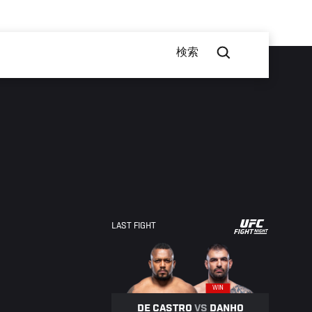
検索
UFC
LAST FIGHT
FIGHT
NIGHT
WIN
DE CASTRO
VS
DANHO