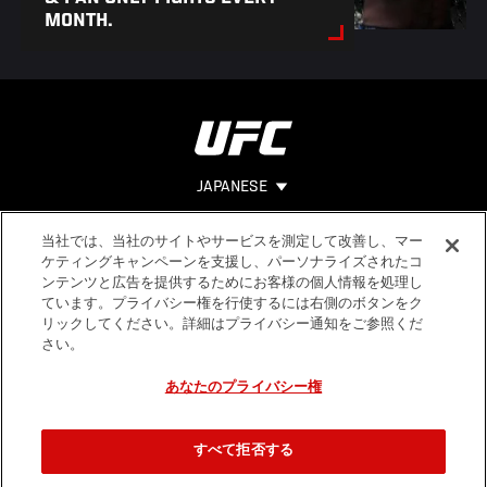
MONTH.
JAPANESE
当社では、当社のサイトやサービスを測定して改善し、マー
Footer
ヘルプ
法的事項
ケティングキャンペーンを支援し、パーソナライズされたコ
ンテンツと広告を提供するためにお客様の個人情報を処理し
利用規約
ています。プライバシー権を行使するには右側のボタンをク
個人情報保
リックしてください。詳細はプライバシー通知をご参照くだ
護方針
さい。
あなたのプライバシー権
すべて拒否する