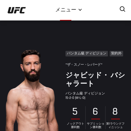
メ
メニュー
イ
ン
コ
ン
テ
ン
バンタム級 ディビジョン
契約外
ツ
に
"ザ・スノー・レパード"
移
ジャビッド・ バシ
動
ャラート
バンタム級 ディビジョン
15-2-0 (W-L-D)
5
6
8
ノックアウト
サブミッショ
第1ラウンドフ
勝利数
ン勝利数
ィニッシュ