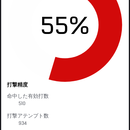
55%
打撃精度
命中した有効打数
510
打撃アテンプト数
934