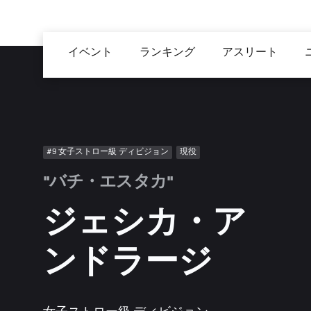
メ
イ
Main
ン
イベント
ランキング
アスリート
navigation
コ
ン
テ
ン
ツ
#9 女子ストロー級 ディビジョン
現役
に
移
"バチ・エスタカ"
動
ジェシカ・ア
ンドラージ