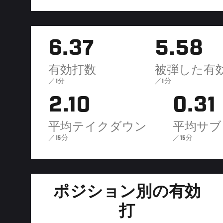
6.37
5.58
有効打数
被弾した有
／1分
／1分
2.10
0.31
平均テイクダウン
平均サブ
／15分
／15分
ポジション別の有効
打