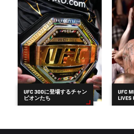
30
UFC 300に登場するチャン
UFC M
ピオンたち
LIVES 