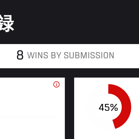
録
8
WINS BY SUBMISSION
45%