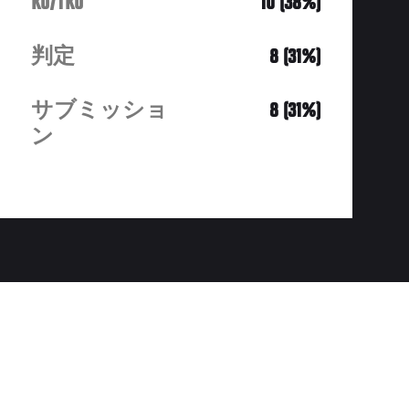
KO/TKO
10 (38%)
判定
8 (31%)
サブミッショ
8 (31%)
ン