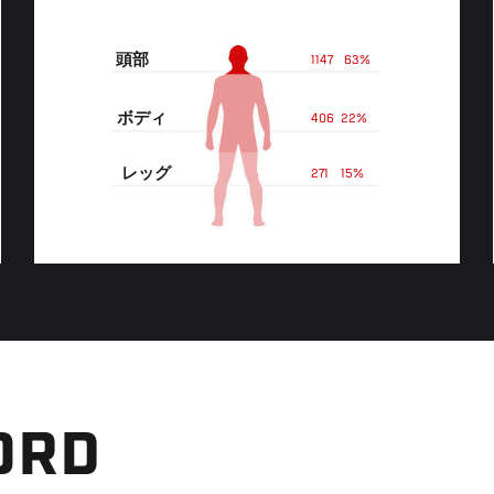
頭部
1147
63%
ボディ
406
22%
レッグ
271
15%
ORD