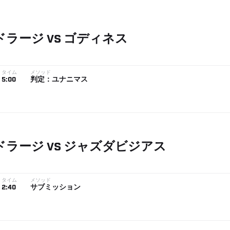
ドラージ
VS
ゴディネス
タイム
メソッド
5:00
判定：ユナニマス
ドラージ
VS
ジャズダビジアス
タイム
メソッド
2:40
サブミッション