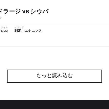
ドラージ
VS
シウバ
8
タイム
メソッド
5:00
判定：ユナニマス
もっと読み込む