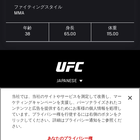
ファイティングスタイル
MMA
年齢
身長
体重
38
65.00
115.00
JAPANESE
当社では、当社のサイトやサービスを測定して改善し、マー
Footer
ヘルプ
法的事項
ケティングキャンペーンを支援し、パーソナライズされたコ
ンテンツと広告を提供するためにお客様の個人情報を処理し
利用規約
ています。プライバシー権を行使するには右側のボタンをク
個人情報保
リックしてください。詳細はプライバシー通知をご参照くだ
護方針
さい。
あなたのプライバシー権