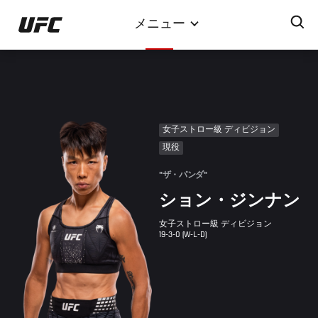
メ
メニュー
イ
ン
コ
ン
テ
ン
女子ストロー級 ディビジョン
ツ
現役
に
移
"ザ・パンダ"
動
ション・ジンナン
女子ストロー級 ディビジョン
19-3-0 (W-L-D)