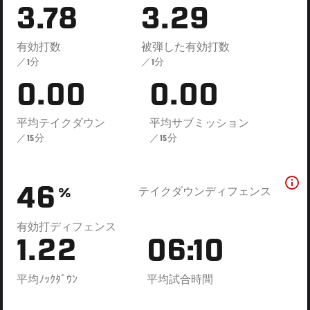
3.78
3.29
有効打数
被弾した有効打数
／1分
／1分
0.00
0.00
平均テイクダウン
平均サブミッション
／15分
／15分
46
テイクダウンディフェンス
%
有効打ディフェンス
1.22
06:10
平均ﾉｯｸﾀﾞｳﾝ
平均試合時間