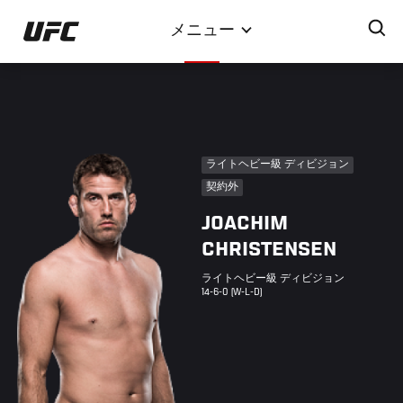
メ
メニュー
イ
ン
コ
ン
テ
ン
ライトヘビー級 ディビジョン
ツ
契約外
に
JOACHIM
移
動
CHRISTENSEN
ライトヘビー級 ディビジョン
14-6-0 (W-L-D)