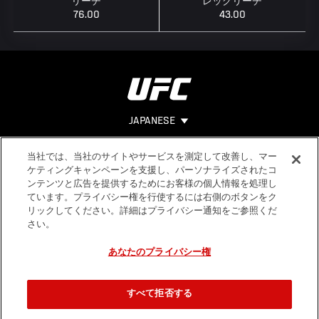
リーチ
レッグリーチ
76.00
43.00
JAPANESE
当社では、当社のサイトやサービスを測定して改善し、マー
Footer
ヘルプ
法的事項
ケティングキャンペーンを支援し、パーソナライズされたコ
ンテンツと広告を提供するためにお客様の個人情報を処理し
利用規約
ています。プライバシー権を行使するには右側のボタンをク
個人情報保
リックしてください。詳細はプライバシー通知をご参照くだ
護方針
さい。
あなたのプライバシー権
すべて拒否する