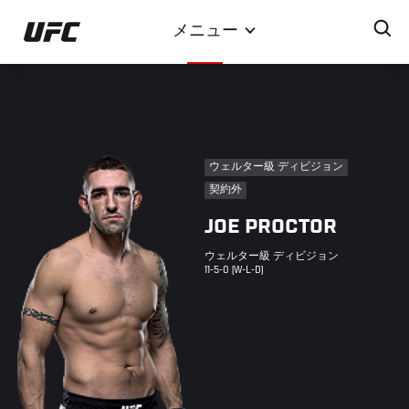
メ
メニュー
イ
ン
コ
ン
テ
ン
ウェルター級 ディビジョン
ツ
契約外
に
JOE PROCTOR
移
動
ウェルター級 ディビジョン
11-5-0 (W-L-D)