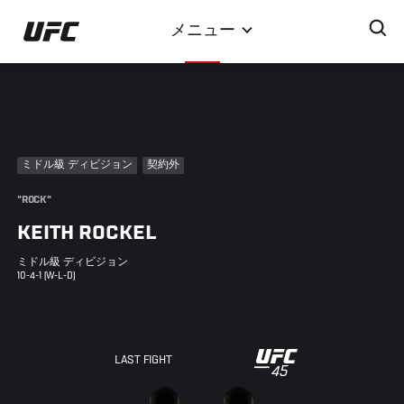
メ
メニュー
イ
ン
コ
ン
テ
ン
ミドル級 ディビジョン
契約外
ツ
に
"ROCK"
移
KEITH ROCKEL
動
ミドル級 ディビジョン
10-4-1 (W-L-D)
UFC
LAST FIGHT
45
45