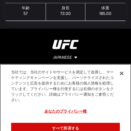
年齢
身長
体重
57
72.00
185.00
JAPANESE
当社では、当社のサイトやサービスを測定して改善し、マー
Footer
ヘルプ
法的事項
ケティングキャンペーンを支援し、パーソナライズされたコ
ンテンツと広告を提供するためにお客様の個人情報を処理し
利用規約
ています。プライバシー権を行使するには右側のボタンをク
個人情報保
リックしてください。詳細はプライバシー通知をご参照くだ
護方針
さい。
あなたのプライバシー権
すべて拒否する