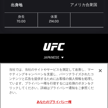
アメリカ合衆国
出身地
身長
体重
70.00
214.00
JAPANESE
当社では、当社のサイトやサービスを測定して改善し、マー
Footer
ヘルプ
法的事項
ケティングキャンペーンを支援し、パーソナライズされたコ
ンテンツと広告を提供するためにお客様の個人情報を処理し
利用規約
ています。プライバシー権を行使するには右側のボタンをク
個人情報保
リックしてください。詳細はプライバシー通知をご参照くだ
護方針
さい。
あなたのプライバシー権