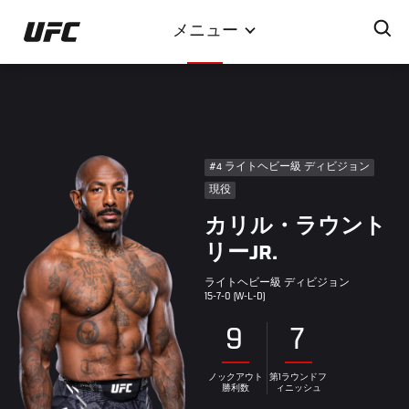
メ
メニュー
イ
ン
コ
ン
テ
ン
#4 ライトヘビー級 ディビジョン
ツ
現役
に
カリル・ラウント
移
動
リーJR.
ライトヘビー級 ディビジョン
15-7-0 (W-L-D)
9
7
ノックアウト
第1ラウンドフ
勝利数
ィニッシュ