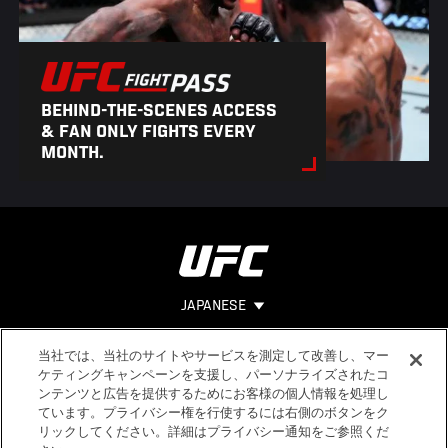
BEHIND-THE-SCENES ACCESS
& FAN ONLY FIGHTS EVERY
MONTH.
JAPANESE
当社では、当社のサイトやサービスを測定して改善し、マー
Footer
ヘルプ
法的事項
ケティングキャンペーンを支援し、パーソナライズされたコ
ンテンツと広告を提供するためにお客様の個人情報を処理し
利用規約
ています。プライバシー権を行使するには右側のボタンをク
個人情報保
リックしてください。詳細はプライバシー通知をご参照くだ