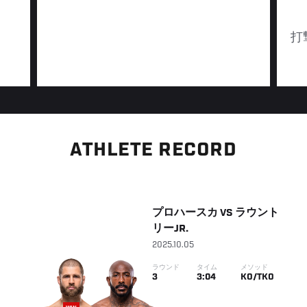
打
ATHLETE RECORD
プロハースカ
VS
ラウント
リーJR.
2025.10.05
ラウンド
タイム
メソッド
3
3:04
KO/TKO