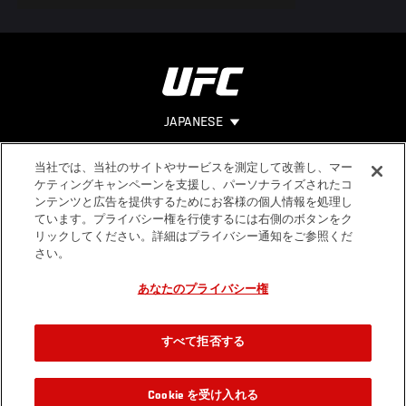
JAPANESE
当社では、当社のサイトやサービスを測定して改善し、マー
Footer
ヘルプ
法的事項
ケティングキャンペーンを支援し、パーソナライズされたコ
ンテンツと広告を提供するためにお客様の個人情報を処理し
利用規約
ています。プライバシー権を行使するには右側のボタンをク
個人情報保
リックしてください。詳細はプライバシー通知をご参照くだ
護方針
さい。
あなたのプライバシー権
すべて拒否する
Cookie を受け入れる