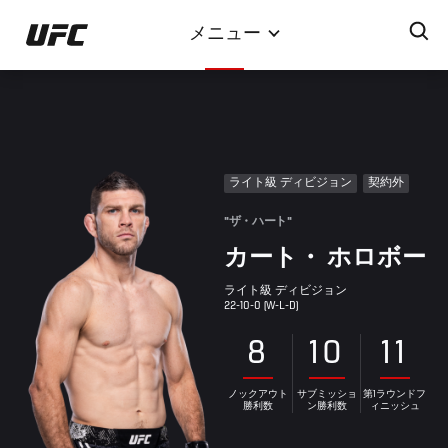
メ
メニュー
イ
ン
コ
ン
テ
ン
ライト級 ディビジョン
契約外
ツ
に
"ザ・ハート"
移
カート・ ホロボー
動
ライト級 ディビジョン
22-10-0 (W-L-D)
8
10
11
ノックアウト
サブミッショ
第1ラウンドフ
勝利数
ン勝利数
ィニッシュ