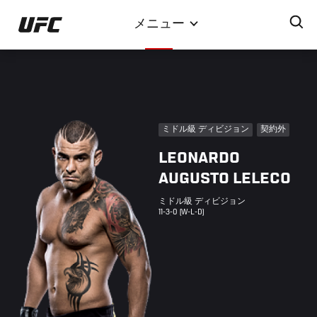
メ
メニュー
イ
ン
コ
ン
テ
ン
ミドル級 ディビジョン
契約外
ツ
LEONARDO
に
移
AUGUSTO LELECO
動
ミドル級 ディビジョン
11-3-0 (W-L-D)