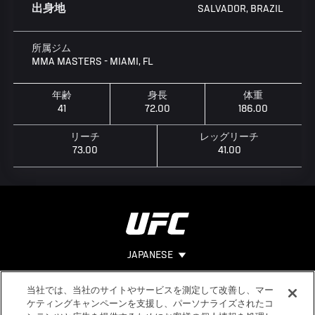
SALVADOR, BRAZIL
出身地
所属ジム
MMA MASTERS - MIAMI, FL
年齢
身長
体重
41
72.00
186.00
リーチ
レッグリーチ
73.00
41.00
JAPANESE
当社では、当社のサイトやサービスを測定して改善し、マー
Footer
ヘルプ
法的事項
ケティングキャンペーンを支援し、パーソナライズされたコ